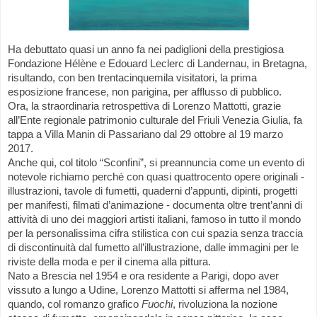
Ha debuttato quasi un anno fa nei padiglioni della prestigiosa
Fondazione Hélène e Edouard Leclerc di Landernau, in Bretagna,
risultando, con ben trentacinquemila visitatori, la prima
esposizione francese, non parigina, per afflusso di pubblico.
Ora, la straordinaria retrospettiva di Lorenzo Mattotti, grazie
all’Ente regionale patrimonio culturale del Friuli Venezia Giulia, fa
tappa a Villa Manin di Passariano dal 29 ottobre al 19 marzo
2017.
Anche qui, col titolo “Sconfini”, si preannuncia come un evento di
notevole richiamo perché con quasi quattrocento opere originali -
illustrazioni, tavole di fumetti, quaderni d’appunti, dipinti, progetti
per manifesti, filmati d’animazione - documenta oltre trent’anni di
attività di uno dei maggiori artisti italiani, famoso in tutto il mondo
per la personalissima cifra stilistica con cui spazia senza traccia
di discontinuità dal fumetto all’illustrazione, dalle immagini per le
riviste della moda e per il cinema alla pittura.
Nato a Brescia nel 1954 e ora residente a Parigi, dopo aver
vissuto a lungo a Udine, Lorenzo Mattotti si afferma nel 1984,
quando, col romanzo grafico
Fuochi
, rivoluziona la nozione