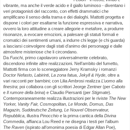
vibrante, ma anche il verde acido e il giallo luminoso - diventano i
veri protagonisti del racconto, con effetti drammatici che
amplificano il senso della trama e dei dialoghi. Mattotti progetta e
dispone i colori per esaltarne la funzione espressiva e narrativa,
ovvero la loro attitudine a creare allegorie e metafore, a produrre
risonanze, a evocare emozioni, a palesare gli statuti formali e
cromatici dei sentimenti umani, a indurre chi legge (e chi guarda)
a lasciarsi coinvolgere dagli stati d’animo dei personaggi e dalle
atmosfere misteriose che li circondano.
Da
Fuochi
, primo capolavoro universalmente celebrato,
discendono infinite altre realizzazioni. Nell’ambito del fumetto,
Mattotti firma con lo sceneggiatore Jerry Kramsky i romanzi
Doctor Nefasto
,
Labirinti
,
La zona fatua
,
Jekyll & Hyde
, oltre a
vari racconti per bambini; con Lilia Ambrosi realizza
L’uomo alla
finestra
; poi collabora con gli scrittori Jeorge Zentner (per
Caboto
e
Il rumore della brina
) e Claudio Piersanti (per
Stigmate
).
Contemporaneamente realizza illustrazioni per le riviste
The New
Yorker, Vanity Fair, Cosmopolitan, Le Monde, Domus, Das
Magazin, Suddeutsche Zeitung, Le Nouvel Observateur,
Repubblica
, illustra
Pinocchio
e la prima cantica della
Divina
Commedia
, affianca Lou Reed e ne disegna i testi per l’album
The Raven
(ispirato all’omonima poesia di Edgar Allan Poe),