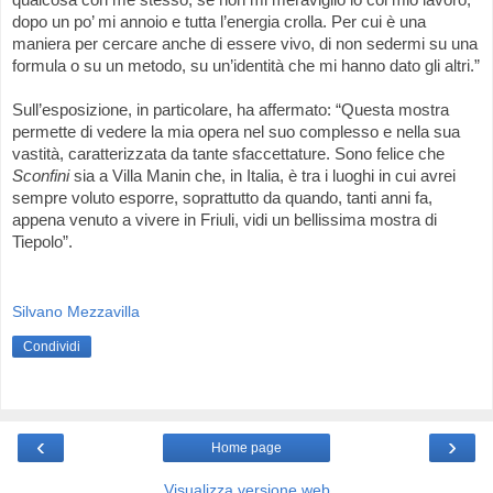
qualcosa con me stesso, se non mi meraviglio io col mio lavoro,
dopo un po’ mi annoio e tutta l’energia crolla. Per cui è una
maniera per cercare anche di essere vivo, di non sedermi su una
formula o su un metodo, su un’identità che mi hanno dato gli altri.”
Sull’esposizione, in particolare, ha affermato: “Questa mostra
permette di vedere la mia opera nel suo complesso e nella sua
vastità, caratterizzata da tante sfaccettature. Sono felice che
Sconfini
sia a Villa Manin che, in Italia, è tra i luoghi in cui avrei
sempre voluto esporre, soprattutto da quando, tanti anni fa,
appena venuto a vivere in Friuli, vidi un bellissima mostra di
Tiepolo”.
Silvano Mezzavilla
Condividi
‹
›
Home page
Visualizza versione web