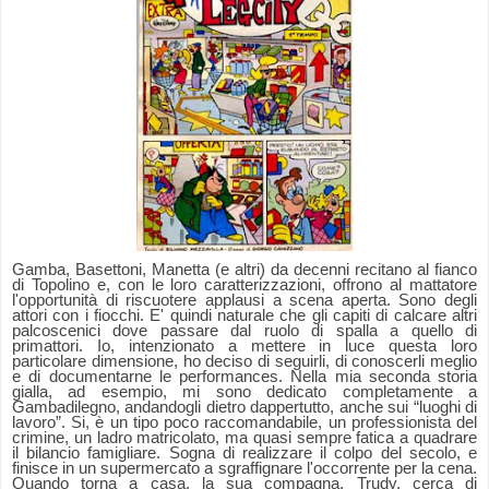
Gamba, Basettoni, Manetta (e altri) da decenni recitano al fianco
di Topolino e, con le loro caratterizzazioni, offrono al mattatore
l'opportunità di riscuotere applausi a scena aperta. Sono degli
attori con i fiocchi. E' quindi naturale che gli capiti di calcare altri
palcoscenici dove passare dal ruolo di spalla a quello di
primattori. Io, intenzionato a mettere in luce questa loro
particolare dimensione, ho deciso di seguirli, di conoscerli meglio
e di documentarne le performances. Nella mia seconda storia
gialla, ad esempio, mi sono dedicato completamente a
Gambadilegno, andandogli dietro dappertutto, anche sui “luoghi di
lavoro”. Si, è un tipo poco raccomandabile, un professionista del
crimine, un ladro matricolato, ma quasi sempre fatica a quadrare
il bilancio famigliare. Sogna di realizzare il colpo del secolo, e
finisce in un supermercato a sgraffignare l'occorrente per la cena.
Quando torna a casa, la sua compagna, Trudy, cerca di