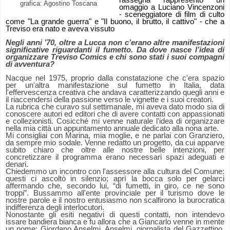
rassegna rappresentò un
grafica: Agostino Toscana
omaggio a Luciano Vincenzoni
- sceneggiatore di film di culto
come "La grande guerra" e "Il buono, il brutto, il cattivo" - che a
Treviso era nato e aveva vissuto
Negli anni ’70, oltre a Lucca non c’erano altre manifestazioni
significative riguardanti il fumetto. Da dove nasce l’idea di
organizzare Treviso Comics e chi sono stati i suoi compagni
di avventura?
Nacque nel 1975, proprio dalla constatazione che c'era spazio
per un'altra manifestazione sul fumetto in Italia, data
l'effervescenza creativa che andava caratterizzando quegli anni e
il riaccendersi della passione verso le vignette e i suoi creatori.
La rubrica che curavo sul settimanale, mi aveva dato modo sia di
conoscere autori ed editori che di avere contatti con appassionati
e collezionisti. Cosicché mi venne naturale l'idea di organizzare
nella mia città un appuntamento annuale dedicato alla nona arte.
Mi consigliai con Marina, mia moglie, e ne parlai con Granziero,
da sempre mio sodale. Venne redatto un progetto, da cui apparve
subito chiaro che oltre alle nostre belle intenzioni, per
concretizzare il programma erano necessari spazi adeguati e
denari.
Chiedemmo un incontro con l'assessore alla cultura del Comune:
questi ci ascoltò in silenzio; aprì la bocca solo per gelarci
affermando che, secondo lui, “di fumetti, in giro, ce ne sono
troppi”. Bussammo all'ente provinciale per il turismo dove le
nostre parole e il nostro entusiasmo non scalfirono la burocratica
indifferenza degli interlocutori.
Nonostante gli esiti negativi di questi contatti, non intendevo
issare bandiera bianca e fu allora che a Giancarlo venne in mente
un nome: Giordano Anselmi. Anselmi, giornalista del Gazzettino,