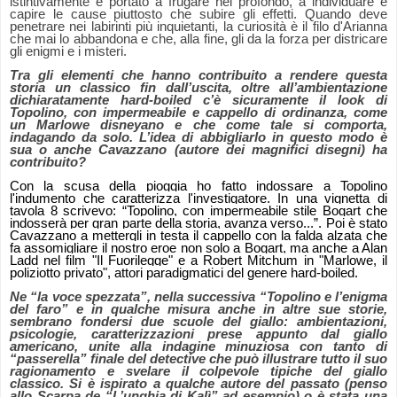
istintivamente è portato a frugare nel profondo, a individuare e
capire le cause piuttosto che subire gli effetti.
Quando deve
penetrare nei labirinti più inquietanti, la curiosità è il filo d'Arianna
che mai lo abbandona e che, alla fine, gli da la forza per districare
gli enigmi e i misteri.
Tra gli elementi che hanno contribuito a rendere questa
storia un classico fin dall’uscita, oltre all’ambientazione
dichiaratamente hard-boiled c’è sicuramente il look di
Topolino, con impermeabile e cappello di ordinanza, come
un Marlowe disneyano e che come tale si comporta,
indagando da solo. L’idea di abbigliarlo in questo modo è
sua o anche Cavazzano (autore dei magnifici disegni) ha
contribuito?
Con la scusa della pioggia ho fatto indossare a Topolino
l'indumento che caratterizza l'investigatore. In una vignetta di
tavola 8 scrivevo: “
Topolino, con impermeabile stile Bogart che
indosserà per gran parte della storia, avanza verso...
”. Poi è stato
Cavazzano a mettergli in testa il cappello con la falda alzata che
fa assomigliare il nostro eroe non solo a Bogart, ma anche a Alan
Ladd nel film "Il Fuorilegge" e a Robert Mitchum in "Marlowe, il
poliziotto privato", attori paradigmatici del genere hard-boiled.
Ne “la voce spezzata”, nella successiva “Topolino e l’enigma
del faro” e in qualche misura anche in altre sue storie,
sembrano fondersi due scuole del giallo: ambientazioni,
psicologie, caratterizzazioni prese appunto dal giallo
americano, unite alla indagine minuziosa con tanto di
“passerella” finale del detective che può illustrare tutto il suo
ragionamento e svelare il colpevole tipiche del giallo
classico. Si è ispirato a qualche autore del passato (penso
allo Scarpa de “L’unghia di Kalì” ad esempio) o è stata una