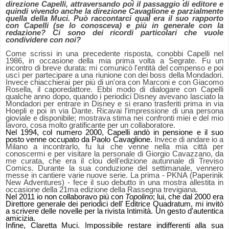
direzione Capelli, attraversando poi il passaggio di editore e
quindi vivendo anche la direzione Cavaglione e parzialmente
quella della Muci. Può raccontarci qual era il suo rapporto
con Capelli (se lo conosceva) e più in generale con la
redazione? Ci sono dei ricordi particolari che vuole
condividere con noi?
Come scrissi in una precedente risposta, conobbi Capelli nel
1986, in occasione della mia prima volta a Segrate. Fu un
incontro di breve durata: mi comunicò l'entità del compenso e poi
uscì per partecipare a una riunione con dei boss della Mondadori.
Invece chiacchierai per più di un'ora con Marconi e con Giacomo
Rosella, il caporedattore.
Ebbi modo di dialogare con Capelli
qualche anno dopo, quando i periodici Disney avevano lasciato la
Mondadori per entrare in Disney e si erano trasferiti prima in via
Hoepli e poi in via Dante.
Ricavai l'impressione di una persona
gioviale e disponibile; mostrava stima nei confronti miei e del mio
lavoro, cosa molto gratificante per un collaboratore.
Nel 1994, col numero 2000, Capelli andò in pensione e il suo
posto venne occupato da Paolo Cavaglione.
Invece di andare io a
Milano a incontrarlo, fu lui che venne nella mia città per
conoscermi e per visitare la personale di Giorgio Cavazzano, da
me curata, che era il clou dell'edizione autunnale di Treviso
Comics.
Durante la sua conduzione del settimanale, vennero
messe in cantiere varie nuove serie. La prima - PKNA (Paperinik
New Adventures) - fece il suo debutto in una mostra allestita in
occasione della 21ma edizione della Rassegna trevigiana.
Nel 2011 io non collaboravo più con
Topolino
; lui, che dal 2000 era
Direttore generale dei periodici dell' Editrice Quadratum, mi invitò
a scrivere delle novelle per la rivista Intimità. Un gesto d'autentica
amicizia.
Infine, Claretta Muci. Impossibile restare indifferenti alla sua