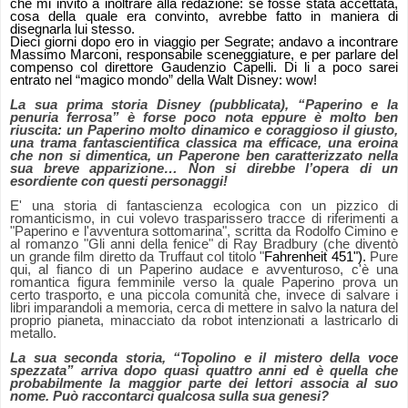
che mi invitò a inoltrare alla redazione: se fosse stata accettata,
cosa della quale era convinto, avrebbe fatto in maniera di
disegnarla lui stesso.
Dieci giorni dopo ero in viaggio per Segrate; andavo a incontrare
Massimo Marconi, responsabile sceneggiature, e per parlare del
compenso col direttore Gaudenzio Capelli. Di li a poco sarei
entrato nel “magico mondo” della Walt Disney: wow!
La sua prima storia Disney (pubblicata), “Paperino e la
penuria ferrosa” è forse poco nota eppure è molto ben
riuscita: un Paperino molto dinamico e coraggioso il giusto,
una trama fantascientifica classica ma efficace, una eroina
che non si dimentica, un Paperone ben caratterizzato nella
sua breve apparizione… Non si direbbe l’opera di un
esordiente con questi personaggi!
E' una storia di fantascienza ecologica con un pizzico di
romanticismo, in cui volevo trasparissero tracce di riferimenti a
"Paperino e l'avventura sottomarina", scritta da Rodolfo Cimino e
al romanzo "Gli anni della fenice" di Ray Bradbury (che diventò
un grande film diretto da Truffaut col titolo "
Fahrenheit 451").
Pure
qui, al fianco di un Paperino audace e avventuroso, c'è una
romantica figura femminile verso la quale Paperino prova un
certo trasporto, e una piccola comunità che, invece di salvare i
libri imparandoli a memoria, cerca di mettere in salvo la natura del
proprio pianeta, minacciato da robot intenzionati a lastricarlo di
metallo.
La sua seconda storia, “Topolino e il mistero della voce
spezzata” arriva dopo quasi quattro anni ed è quella che
probabilmente la maggior parte dei lettori associa al suo
nome. Può raccontarci qualcosa sulla sua genesi?