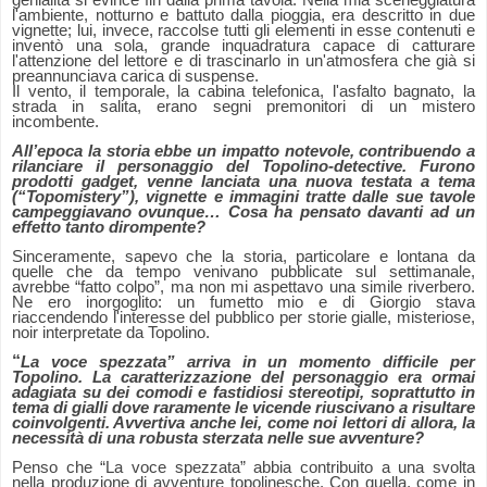
genialità si evince fin dalla prima tavola. Nella mia sceneggiatura
l'ambiente, notturno e battuto dalla pioggia, era descritto in due
vignette; lui, invece, raccolse tutti gli elementi in esse contenuti e
inventò una sola, grande inquadratura capace di catturare
l'attenzione del lettore e di trascinarlo in un'atmosfera che già si
preannunciava carica di suspense.
Il vento, il temporale, la cabina telefonica, l'asfalto bagnato, la
strada in salita, erano segni premonitori di un mistero
incombente.
All’epoca la storia ebbe un impatto notevole, contribuendo a
rilanciare il personaggio del Topolino-detective. Furono
prodotti gadget, venne lanciata una nuova testata a tema
(“Topomistery”), vignette e immagini tratte dalle sue tavole
campeggiavano ovunque… Cosa ha pensato davanti ad un
effetto tanto dirompente?
Sinceramente, sapevo che la storia, particolare e lontana da
quelle che da tempo venivano pubblicate sul settimanale,
avrebbe “fatto colpo”, ma non mi aspettavo una simile riverbero.
Ne ero inorgoglito: un fumetto mio e di Giorgio stava
riaccendendo l'interesse del pubblico per storie gialle, misteriose,
noir interpretate da Topolino.
“
La voce spezzata” arriva in un momento difficile per
Topolino. La caratterizzazione del personaggio era ormai
adagiata su dei comodi e fastidiosi stereotipi, soprattutto in
tema di gialli dove raramente le vicende riuscivano a risultare
coinvolgenti. Avvertiva anche lei, come noi lettori di allora, la
necessità di una robusta sterzata nelle sue avventure?
Penso che “La voce spezzata” abbia contribuito a una svolta
nella produzione di avventure topolinesche. Con quella, come in