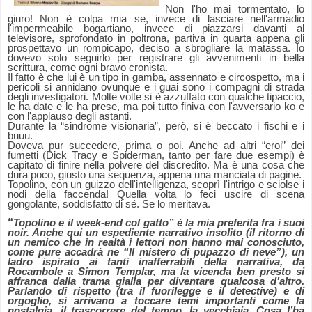
Non l'ho mai tormentato, lo
giuro! Non è colpa mia se, invece di lasciare nell'armadio
l'impermeabile bogartiano, invece di piazzarsi davanti al
televisore, sprofondato in poltrona, partiva in quarta appena gli
prospettavo un rompicapo, deciso a sbrogliare la matassa. Io
dovevo solo seguirlo per registrare gli avvenimenti in bella
scrittura, come ogni bravo cronista.
Il fatto è che lui è un tipo in gamba, assennato e circospetto, ma i
pericoli si annidano ovunque e i guai sono i compagni di strada
degli investigatori. Molte volte si è azzuffato con qualche tipaccio,
le ha date e le ha prese, ma poi tutto finiva con l'avversario ko e
con l'applauso degli astanti.
Durante la “sindrome visionaria”, però, si è beccato i fischi e i
buuu.
Doveva pur succedere, prima o poi. Anche ad altri “eroi” dei
fumetti (Dick Tracy e Spiderman, tanto per fare due esempi) è
capitato di finire nella polvere del discredito. Ma è una cosa che
dura poco, giusto una sequenza, appena una manciata di pagine.
Topolino, con un guizzo dell'intelligenza, scoprì l'intrigo e sciolse i
nodi della faccenda! Quella volta lo feci uscire di scena
gongolante, soddisfatto di sé. Se lo meritava.
“
Topolino e il week-end col gatto” è la mia preferita fra i suoi
noir. Anche qui un espediente narrativo insolito (il ritorno di
un nemico che in realtà i lettori non hanno mai conosciuto,
come pure accadrà ne “Il mistero di pupazzo di neve”), un
ladro ispirato ai tanti inafferrabili della narrativa, da
Rocambole a Simon Templar, ma la vicenda ben presto si
affranca dalla trama gialla per diventare qualcosa d’altro.
Parlando di rispetto (tra il fuorilegge e il detective) e di
orgoglio, si arrivano a toccare temi importanti come la
nostalgia, il trascorrere del tempo, la vecchiaia. Cosa l’ha