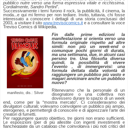
pubblico nutre verso una forma espressiva vitale e ricchissima.
Cordialmente, Sandro Pertini
”.
Successivamente i temi furono il rock, la pubblicità, il cinema, la
moda...e qui mi fermo per non tediare. Invito, tuttavia, chi fosse
interessato a conoscere i dettagli di una storia conclusasi del
2003, a visitare il sito
www.trevisocomics.it
e a consultare la voce
Treviso Comics di Wikipedia.
Fin dalle prime edizioni la
manifestazione si orienta verso una
formula originale rispetto ad altre
simili: non più un week-end o
comunque pochi giorni di durata,
ma una settimana, due, in alcuni casi
persino tre. Una filosofia diversa
quindi, la possibilità di vivere
l’evento , di immergervisi: una
formula dettata dalla volontà di
raggiungere un pubblico più vasto e
magari avvicinare anche un pubblico
nuovo?
Ritenevamo che la personale di un
manifesto, dis.: Silver
disegnatore o una collettiva non
dovessero durare lo spazio di un week
end, come per la “mostra mercato”.
Ci consideravamo dei
divulgatori culturali; volevamo coinvolgere un pubblico più ampio,
eterogeneo, e permettergli di conoscere e di apprezzare l'arte dei
creatori di fumetti.
Per raggiungere questo obiettivo, tre giorni non erano sufficienti.
Le esposizioni (per di più allestite con ingenti investimenti e
fiancheggiate da un catalogo che coinvolgeva i più noti critici del