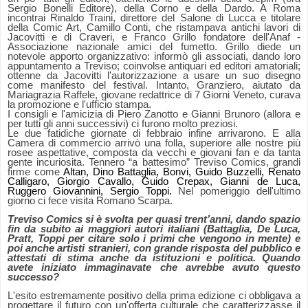
Sergio Bonelli Editore), della Corno e della Dardo. A Roma
incontrai Rinaldo Traini, direttore del Salone di Lucca e titolare
della Comic Art, Camillo Conti, che ristampava antichi lavori di
Jacovitti e di Craveri, e Franco Grillo fondatore dell'Anaf -
Associazione nazionale amici del fumetto.
Grillo diede un
notevole apporto organizzativo: informò gli associati, dando loro
appuntamento a Treviso; coinvolse antiquari ed editori amatoriali;
ottenne da Jacovitti l'autorizzazione a usare un suo disegno
come manifesto del festival.
Intanto, Granziero, aiutato da
Mariagrazia Raffele, giovane redattrice di 7 Giorni Veneto, curava
la promozione e l'ufficio stampa.
I consigli e l'amicizia di Piero Zanotto e Gianni Brunoro (allora e
per tutti gli anni successivi) ci furono molto preziosi.
Le due fatidiche giornate di febbraio infine arrivarono.
E alla
Camera di commercio arrivò una folla, superiore alle nostre più
rosee aspettative, composta da vecchi e giovani fan e da tanta
gente incuriosita. Tennero “a battesimo” Treviso Comics, grandi
firme come
Altan,
Dino Battaglia
,
Bonvi
,
Guido Buzzelli
,
Renato
Calligaro
,
Giorgio Cavallo
,
Guido Crepax
,
Gianni de Luca
,
Ruggero Giovannini, Sergio Toppi.
Nel pomeriggio dell'ultimo
giorno ci fece visita Romano Scarpa.
Treviso Comics si è svolta per quasi trent’anni, dando spazio
fin da subito ai maggiori autori italiani (Battaglia, De Luca,
Pratt, Toppi per citare solo i primi che vengono in mente) e
poi anche artisti stranieri, con grande risposta del pubblico e
attestati di stima anche da istituzioni e politica. Quando
avete iniziato immaginavate che avrebbe avuto questo
successo?
L'esito estremamente positivo della prima edizione ci obbligava a
progettare il futuro con un'offerta culturale che caratterizzasse il