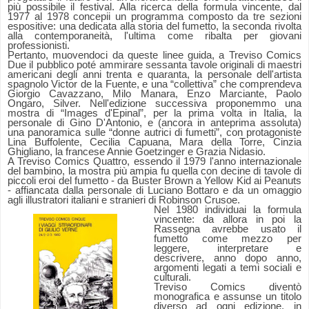
più possibile il festival. Alla ricerca della formula vincente, dal
1977 al 1978 concepii un programma composto da tre sezioni
espositive: una dedicata alla storia del fumetto, la seconda rivolta
alla contemporaneità, l'ultima come ribalta per giovani
professionisti.
Pertanto, muovendoci da queste linee guida, a Treviso Comics
Due il pubblico poté ammirare sessanta tavole originali di maestri
americani degli anni trenta e quaranta, la personale dell'artista
spagnolo Victor de la Fuente, e una “collettiva” che comprendeva
Giorgio Cavazzano, Milo Manara, Enzo Marciante, Paolo
Ongaro, Silver. Nell'edizione successiva proponemmo una
mostra di “Images d'Epinal”, per la prima volta in Italia, la
personale di Gino D'Antonio, e (ancora in anteprima assoluta)
una panoramica sulle “donne autrici di fumetti”, con protagoniste
Lina Buffolente, Cecilia Capuana, Mara della Torre, Cinzia
Ghigliano, la francese Annie Goetzinger e Grazia Nidasio.
A Treviso Comics Quattro, essendo il 1979 l'anno internazionale
del bambino, la mostra più ampia fu quella con decine di tavole di
piccoli eroi del fumetto - da Buster Brown a Yellow Kid ai Peanuts
- affiancata dalla personale di Luciano Bottaro e da un omaggio
agli illustratori italiani e stranieri di Robinson Crusoe.
Nel 1980 individuai la formula
vincente: da allora in poi la
Rassegna avrebbe usato il
fumetto come mezzo per
leggere, interpretare e
descrivere, anno dopo anno,
argomenti legati a temi sociali e
culturali.
Treviso Comics diventò
monografica e assunse un titolo
diverso ad ogni edizione, in