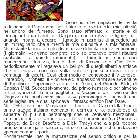
Sono io che ringrazio lei e la
redazione di Papersera per l'interesse rivolto alle mie attività
nell'ambito del fumetto.
Sono stato affamato di storie e di
immagini fin da bambino. Dapprima contemplavo le figure, poi,
quando imparai a leggere, il fumetto mi permise di accedere ad
un immaginario che alimentò la mia curiosità e la mia fantasia.
Nonostante la mia famiglia disponesse di limitati mezzi economici
(i giornalini venivano comprati solo se ottenevo ottimi risultati
scolastici, e quindi raramente), i fumetti in casa non
mancavano.
Uno zio, fan di Tex, di Kinowa e di Gim Toro,
periodicamente mi regalava un bel po' di quegli albetti a strisce
che io leggevo non una volta sola, e poi scambiavo con i
compagni di giochi. Così ebbi modo di conoscere il Vittorioso,
l'Intrepido, il Monello, il Pioniere e di appassionarmi alle avventure
di Topolino e Paperino e a quelle di Akim, del Grande Blek, di
Capitan Miki. Successivamente, dal primo numero e per almeno
tre anni, investii la mia paghetta nell'acquisto de il Giorno dei
Ragazzi che pubblicava sia i nuovi personaggi di Jacovitti, che
serie inglesi tra le quali spiccava il fantascientifico Dan Dare.
Nel 1961 uscì per Mondadori “I fumetti” di Carlo della Corte,
primo saggio italiano dedicato ai comics e io, desideroso di
saperne di più sui personaggi che vi venivano menzionati,
cominciai a interessarmi sia ai classici americani (da Gordon a
Popeye, da Brick Bradford a Dick Tracy) che alla più recente
produzione belga e francese, grazie a conoscenti che andavano
spesso da quelle parti.
Fondamentale, per la maturazione del senso critico e per la