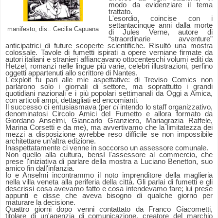
modo da evidenziare il tema
trattato.
L'esordio, coincise con i
settantacinque anni dalla morte
manifesto, dis.: Cecilia Capuana
di Jules Verne, autore di
“straordinarie avventure”
anticipatrici di future scoperte scientifiche. Risultò una mostra
colossale. Tavole di fumetti ispirati a opere verniane firmate da
autori italiani e stranieri
affiancavano ottocenteschi volumi editi da
Hetzel, romanzi nelle lingue più varie, celebri illustrazioni, perfino
oggetti appartenuti allo scrittore di Nantes.
L'exploit fu pari alle mie aspettative: di Treviso Comics non
parlarono solo i giornali di settore, ma soprattutto i grandi
quotidiani nazionali e i più popolari settimanali da Oggi a Amica,
con articoli ampi, dettagliati ed encomianti.
Il successo ci entusiasmava (per
ci
intendo lo staff organizzativo,
denominatosi Circolo Amici del Fumetto e allora formato da
Giordano Anselmi, Giancarlo Granziero, Mariagrazia Raffele,
Marina Corsetti e da me), ma avvertivamo che la limitatezza dei
mezzi a disposizione avrebbe reso difficile se non impossibile
architettare un'altra edizione.
Inaspettatamente ci venne in soccorso un assessore comunale.
Non quello alla cultura, bensì l'assessore al commercio, che
prese l'iniziativa di parlare della mostra a Luciano Benetton, suo
amico fin dall'infanzia.
Io e Anselmi incontrammo il noto imprenditore della maglieria
nella villa veneta alla periferia della città.
Gli parlai di fumetti e gli
descrissi cosa avevamo fatto e cosa intendevamo fare; lui prese
appunti e disse che aveva bisogno di qualche giorno per
maturare la decisione.
Quattro giorni dopo venni contattato da Franco Giacometti,
titolare di un'agenzia di comunicazione, creatore del marchio