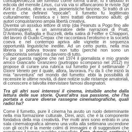
consapevolezza del fumetto come forma d'arte, fu il debutto in
edicola del mensile
Linus
, cui via via si affiancarono le riviste
Sgt
Kirk
e
Eureka
, oltre a varie, pionieristiche fanzine. Si trattò di un
evento che definirei “epocale”: il fumetto fu legittimato
culturalmente; l'estetica e i temi trattati diventarono adulti; gli
autori conquistarono ampia libertà creativa.
Diventai un assiduo lettore di strip (dai Peanuts a Pogo fino alle
Sturmtruppen), e un ammiratore delle narrazioni di Pratt,
D'Antonio, Battaglia e Buzzelli, della satira di Feiffer e Chiappori,
del lavoro di Guido Crepax che raccontava l'erotismo e la società
coeva e nel contempo apriva alle vignette in sequenza
opportunità linguistiche inedite.
Ad un certo punto, nella mia
libreria si poteva trovare non tutto (perché non sono un
collezionista seriale) ma davvero di tutto.
Fu per questa ragione che nel 1974 il giornalista e mio grande
amico Giancarlo Granziero (purtroppo scomparso nel 2012) mi
propose di curare una rubrica sul fumetto per il settimanale
7
Giorni Veneto
per il quale, allora, lavorava. Fu da lì che iniziò la
mia “avventura” nel mondo del fumetto: ebbi la possibilità di
recensire le ultime novità, di dare notizie sulle ristampe amatoriali,
di conoscere e talvolta intervistare famosi disegnatori.
Tra gli altri suoi interessi il cinema, intuibile anche dalla
lettura delle sue storie. Quest’altra sua passione, che l’ha
portata a curare diverse rassegne cinematografiche, quali
radici ha?
Come il fumetto, pure il cinema ha avuto un ruolo determinante
nella mia formazione culturale. Direi, anzi, che è la componente
fondativa della mia creatività. Per molti anni sono entrato in una
sala cinematografica almeno una volta alla settimana uscendone
con gli occhi e la mente colmi di immagini e di suggestioni che