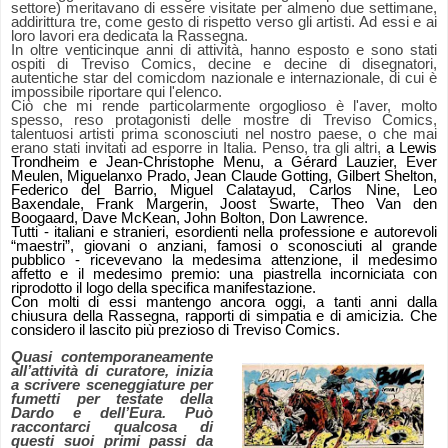
settore) meritavano di essere visitate per almeno due settimane,
addirittura tre, come gesto di rispetto verso gli artisti. Ad essi e ai
loro lavori era dedicata la Rassegna.
In oltre venticinque anni di attività, hanno esposto e sono stati
ospiti di Treviso Comics, decine e decine di disegnatori,
autentiche star del comicdom nazionale e internazionale, di cui è
impossibile riportare qui l'elenco.
Ciò che mi rende particolarmente orgoglioso è l'aver, molto
spesso, reso protagonisti delle mostre di Treviso Comics,
talentuosi artisti prima sconosciuti nel nostro paese, o che mai
erano stati invitati ad esporre in Italia. Penso, tra gli altri,
a Lewis
Trondheim e Jean-
Christophe Menu,
a Gérard Lauzier, Ever
Meulen, Miguelanxo Prado, Jean Claude Gotting, Gilbert Shelton,
Federico del Barrio, Miguel Calatayud, Carlos Nine, Leo
Baxendale, Frank Margerin, Joost Swarte, Theo Van den
Boogaard, Dave McKean, John Bolton, Don Lawrence.
Tutti - italiani e stranieri, esordienti nella professione e autorevoli
“maestri”, giovani o anziani, famosi o sconosciuti al grande
pubblico - ricevevano la medesima attenzione, il medesimo
affetto e il medesimo premio: una piastrella incorniciata con
riprodotto il logo della specifica manifestazione.
Con molti di essi mantengo ancora oggi, a tanti anni dalla
chiusura della Rassegna, rapporti di simpatia e di amicizia. Che
considero il lascito più prezioso di Treviso Comics.
Quasi contemporaneamente
all’attività di curatore, inizia
a scrivere sceneggiature per
fumetti per testate della
Dardo e dell’Eura. Può
raccontarci qualcosa di
questi suoi primi passi da