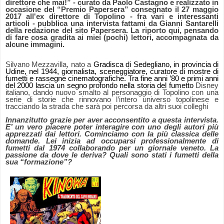
direttore che mai!” - curato da Paolo Castagno e realizzato in
occasione del “Premio Papersera” consegnato il 27 maggio
2017 all'ex direttore di Topolino - fra vari e interessanti
articoli - pubblica una intervista fattami da Gianni Santarelli
della redazione del sito Papersera. La riporto qui, pensando
di fare cosa gradita ai miei (pochi) lettori, accompagnata da
alcune immagini.
Silvano Mezzavilla, nato a
Gradisca di Sedegliano, in provincia di
Udine, nel 1944, giornalista, sceneggiatore, curatore di mostre di
fumetti e rassegne cinematografiche. Tra fine anni ’80 e primi anni
del 2000 lascia un segno profondo nella storia del fumetto
Disney
italiano, dando nuovo smalto al personaggio di Topolino con una
serie di storie che rinnovano l’intero universo topolinese e
tracciando la strada che sarà poi percorsa da altri suoi colleghi
Innanzitutto grazie per aver acconsentito a questa intervista.
E’ un vero piacere poter interagire con uno degli autori più
apprezzati dai lettori. Cominciamo con la più classica delle
domande. Lei inizia ad occuparsi professionalmente di
fumetti dal 1974 collaborando per un giornale veneto. La
passione da dove le deriva? Quali sono stati i fumetti della
sua “formazione”?