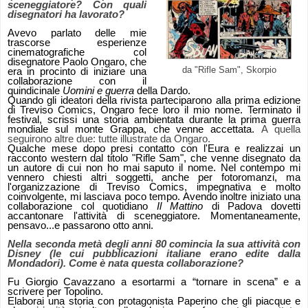
sceneggiatore? Con quali
disegnatori ha lavorato?
Avevo parlato delle mie
trascorse esperienze
cinematografiche col
disegnatore Paolo Ongaro, che
da "Rifle Sam", Skorpio
era in procinto di iniziare una
collaborazione con il
quindicinale
Uomini e guerra
della Dardo.
Quando gli ideatori della rivista parteciparono alla prima edizione
di Treviso Comics, Ongaro fece loro il mio nome. Terminato il
festival, scrissi una storia ambientata durante la prima guerra
mondiale sul monte Grappa, che venne accettata.
A quella
seguirono altre due: tutte illustrate da Ongaro.
Qualche mese dopo presi contatto con l'Eura e realizzai un
racconto western dal titolo "Rifle Sam", che venne disegnato da
un autore di cui non ho mai saputo il nome. Nel contempo mi
vennero chiesti altri soggetti, anche per fotoromanzi, ma
l'organizzazione di Treviso Comics, impegnativa e molto
coinvolgente, mi lasciava poco tempo. Avendo inoltre iniziato una
collaborazione col quotidiano
Il Mattino
di Padova dovetti
accantonare l'attività di sceneggiatore. Momentaneamente,
pensavo...e passarono otto anni.
Nella seconda metà degli anni 80 comincia la sua attività con
Disney (le cui pubblicazioni italiane erano edite dalla
Mondadori). Come è nata questa collaborazione?
Fu Giorgio Cavazzano a esortarmi a “tornare in scena” e a
scrivere per Topolino.
Elaborai una storia con protagonista Paperino che gli piacque e