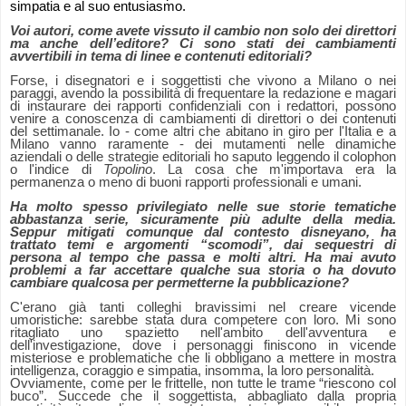
simpatia e al suo entusiasmo.
Voi autori, come avete vissuto il cambio non solo dei direttori
ma anche dell’editore? Ci sono stati dei cambiamenti
avvertibili in tema di linee e contenuti editoriali?
Forse, i disegnatori e i soggettisti che vivono a Milano o nei
paraggi, avendo la possibilità di frequentare la redazione e magari
di instaurare dei rapporti confidenziali con i redattori, possono
venire a conoscenza di cambiamenti di direttori o dei contenuti
del settimanale. Io - come altri che abitano in giro per l'Italia e a
Milano vanno raramente - dei mutamenti nelle dinamiche
aziendali o delle strategie editoriali ho saputo leggendo il colophon
o l'indice di
Topolino
. La cosa che m'importava era la
permanenza o meno di buoni rapporti professionali e umani.
Ha molto spesso privilegiato nelle sue storie tematiche
abbastanza serie, sicuramente più adulte della media.
Seppur mitigati comunque dal contesto disneyano, ha
trattato temi e argomenti “scomodi”, dai sequestri di
persona al tempo che passa e molti altri. Ha mai avuto
problemi a far accettare qualche sua storia o ha dovuto
cambiare qualcosa per permetterne la pubblicazione?
C'erano già tanti colleghi bravissimi nel creare vicende
umoristiche: sarebbe stata dura competere con loro. Mi sono
ritagliato uno spazietto nell'ambito dell'avventura e
dell'investigazione, dove i personaggi finiscono in vicende
misteriose e problematiche che li obbligano a mettere in mostra
intelligenza, coraggio e simpatia, insomma, la loro personalità.
Ovviamente, come per le frittelle, non tutte le trame “riescono col
buco”. Succede che il soggettista, abbagliato dalla propria