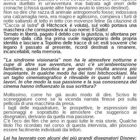
aveva duellato in un'avventura mai balzata agli onori delle
cronache (chissà quante altre hanno avuto lo stesso destino!).
Non so dire che razza di animale antropomorfo fosse; indossava
una calzamaglia nera, era magro e agilissimo, compieva i furti di
notte saltando di tetto in tetto con movenze feline (la citazione di
“Caccia al ladr
o” di Hitchcock è voluta), sul volto portava una
maschera che corrispondeva al suo nome: Il Gatto!
Tornato in libertà, pagato il debito con la giustizia, si allontana per
sempre dalla città ma prima vuole riappropriarsi della propria
identità e lasciare a Topolino delle tracce di sé: esili souvenir che
legano il passato al presente, ricordi destinati a rimanere,
incancellabili, nella memoria.
“
La sindrome visionaria” non ha le atmosfere notturne e
cupe di altre sue avventure, anzi c’è un’ambientazione
familiare, quasi bucolica e per questo risulta ancora più
inquietante. In qualche modo ha dei toni hitchcockiani. Ma
un taglio cinematografico è rilevabile in quasi tutti i suoi
lavori. In che modo la sua passione e la sua conoscenza del
cinema hanno influenzato la sua scrittura?
Moltissimo, come ho già avuto modo di dire. Scrivo le
sceneggiature come se la vicenda narrata finisse poi sulla
pellicola di una macchina da presa.
I tagli delle inquadrature, le prospettive, le espressioni dei
personaggi e soprattutto le atmosfere che suggerisco ai
disegnatori, derivano da quella mia passione.
C'è l'eco dei film che amo in quasi tutte le mia storie. Qualche
titolo l'ho ricordato nel corso di questa intervista, altri possono
essere facilmente individuati dai lettori.
Lei ha lavorato con alcuni dei più grandi disegnatori Disney: