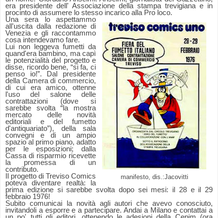
era presidente dell' Associazione della stampa trevigiana e in
procinto di assumere lo stesso incarico alla Pro loco.
Una sera lo aspettammo
all'uscita dalla redazione di
Venezia e gli raccontammo
cosa intendevamo fare.
Lui non leggeva fumetti da
quand'era bambino, ma capì
le potenzialità del progetto e
disse, ricordo bene, “si fa, ci
penso io!”. Dal presidente
della Camera di commercio,
di cui era amico, ottenne
l'uso del salone delle
contrattazioni (dove si
sarebbe svolta “la mostra
mercato delle novità
editoriali e del fumetto
d'antiquariato”), della sala
convegni e di un ampio
spazio al primo piano, adatto
per le esposizioni; dalla
Cassa di risparmio ricevette
la promessa di un
contributo.
Il progetto di Treviso Comics
manifesto, dis.:Jacovitti
poteva diventare realtà: la
prima edizione si sarebbe svolta dopo sei mesi: il 28 e il 29
febbraio 1976!
Subito comunicai la novità agli autori che avevo conosciuto,
invitandoli a esporre e a partecipare. Andai a Milano e contattai a
un po' tutti gli editori, ottenendo le adesioni della Cepim (ora