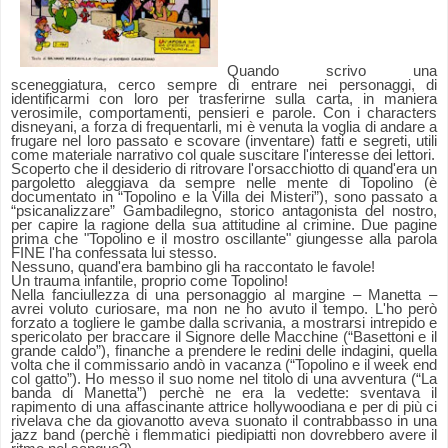
Quando scrivo una
sceneggiatura, cerco sempre di entrare nei personaggi, di
identificarmi con loro per trasferirne sulla carta, in maniera
verosimile, comportamenti, pensieri e parole. Con i characters
disneyani, a forza di frequentarli, mi è venuta la voglia di andare a
frugare nel loro passato e scovare (inventare) fatti e segreti, utili
come materiale narrativo col quale suscitare l'interesse dei lettori.
Scoperto che il desiderio di ritrovare l'orsacchiotto di quand'era un
pargoletto aleggiava da sempre nelle mente di Topolino (è
documentato in “Topolino e la Villa dei Misteri”), sono passato a
“psicanalizzare” Gambadilegno, storico antagonista del nostro,
per capire la ragione della sua attitudine al crimine. Due pagine
prima che "Topolino e il mostro oscillante" giungesse alla parola
FINE l'ha confessata lui stesso.
Nessuno, quand'era bambino gli ha raccontato le favole!
Un trauma infantile, proprio come Topolino!
Nella fanciullezza di una personaggio al margine – Manetta –
avrei voluto curiosare, ma non ne ho avuto il tempo. L'ho però
forzato a togliere le gambe dalla scrivania, a mostrarsi intrepido e
spericolato per braccare il Signore delle Macchine (“Basettoni e il
grande caldo”), finanche a prendere le redini delle indagini, quella
volta che il commissario andò in vacanza (“Topolino e il week end
col gatto”). Ho messo il suo nome nel titolo di una avventura (“La
banda di Manetta”) perchè ne era la vedette: sventava il
rapimento di una affascinante attrice hollywoodiana e per di più ci
rivelava che da giovanotto aveva suonato il contrabbasso in una
jazz band (perchè i flemmatici piedipiatti non dovrebbero avere il