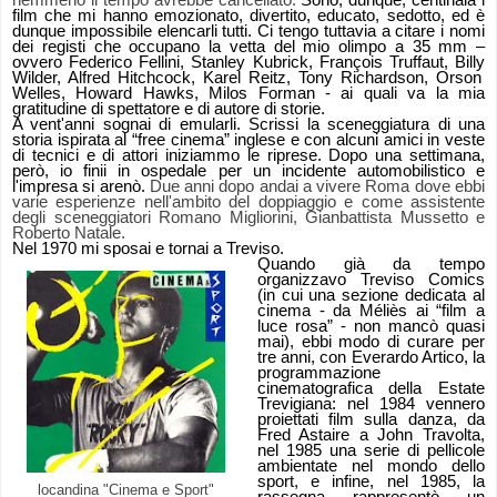
nemmeno il tempo avrebbe cancellato.
Sono, dunque, centinaia i
film che mi hanno emozionato, divertito, educato, sedotto, ed è
dunque impossibile elencarli tutti. Ci tengo tuttavia a citare i nomi
dei registi che occupano la vetta del mio olimpo a 35 mm –
ovvero Federico Fellini, Stanley Kubrick,
François Truffaut, Billy
Wilder, Alfred Hitchcock, Karel Reitz, Tony Richardson, Orson
Welles, Howard Hawks, Milos Forman - ai quali va la mia
gratitudine di spettatore e di autore di storie.
A vent'anni sognai di emularli. Scrissi la sceneggiatura di una
storia ispirata al “free cinema” inglese e con alcuni amici in veste
di tecnici e di attori iniziammo le riprese. Dopo una settimana,
però, io finii in ospedale per un incidente automobilistico e
l'impresa si arenò.
Due anni dopo andai a vivere Roma dove ebbi
varie esperienze nell'ambito del doppiaggio e come assistente
degli sceneggiatori Romano Migliorini, Gianbattista Mussetto e
Roberto Natale.
Nel 1970 mi sposai e tornai a Treviso.
Quando già da tempo
organizzavo Treviso Comics
(in cui una sezione dedicata al
cinema - da Méliès ai “film a
luce rosa” - non mancò quasi
mai), ebbi modo di curare per
tre anni, con Everardo Artico, la
programmazione
cinematografica della Estate
Trevigiana: nel 1984 vennero
proiettati film sulla danza, da
Fred Astaire a John Travolta,
nel 1985 una serie di pellicole
ambientate nel mondo dello
sport, e infine, nel 1985, la
locandina "Cinema e Sport"