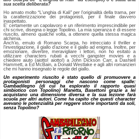
sua scelta deliberata?
Ho amato molto “L'unghia di Kalì” per l'originalità della trama, per
la caratterizzazione dei protagonisti, per il finale davvero
inaspettato.
E' certamente un capolavoro e un riferimento imprescindibile per
chi scrive, disegna o legge Topolino. La mia speranza è di essere
riuscito, almeno qualche volta, a ottenere quella stessa magica
alchimia.
Anch'io, emulo di Romano Scarpa, ho intrecciato il thriller e
l'investigazione, il giallo d'azione e il giallo ad enigma. Inoltre, per
emozionare, divertire, meravigliare i lettori, non ho esitato a
utilizzare characters rubati a vecchi gangster movies e a
chiedere aiuto (aiotto! aiotto!) a John Dickson Carr, a Dashiell
Hammett, a Ed McBain, a Donald Westlake e agli altri romanzieri
che mi hanno insegnato le regole del giallo.
Un esperimento riuscito è stato quello di promuovere a
protagonisti personaggi che nascono come spalle:
Gambadilegno (di cui ha esplorato il rapporto quasi
simbiotico con Topolino) Manetta, Basettoni grazie a lei
acquistano una dimensione diversa e la sua lezione farà
scuola per altri autori. Come ha capito che questi character
avevano le potenzialità per reggere storie importanti da soli,
senza Topolino?