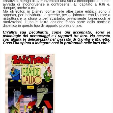
creatività, ritenga di aver inventato una storia ineccepibile e non si
avveda di incongruenze e controsensi. E' capitato a tutti e,
dunque, anche a me.
Ma gli editor, in Disney come nelle altre case editrici, sono lì
apposta, per individuare le pecche, per collaborare con l'autore a
ristrutturare la storia o per scartarla, ovviamente fornendogli le
motivazioni. L'una e l'altra opzione fanno parte della normale
dialettica in questo tipo di rapporto professionale.
Un’altra sua peculiarità, come già accennato, sono le
psicologie dei personaggi e i rapporti tra loro. Ha scavato
con abilità (e delicatezza) nel passato di Gamba e Manetta.
Cosa l’ha spinta a indagare così in profondità nelle loro vite?