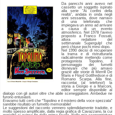
Da parecchi anni avevo nel
cassetto un soggetto ispirato
alla serie "Ai confini della
realtà", andata in onda negli
anni sessanta, dove narravo
di una telefonata che
impiegava un anno ad arrivare
a causa di un evento
atmosferico.
Nel 1978 l'avevo
proposto a Franco Fossati,
allora redattore del
settimanale Supergulp! che
però chiuse pochi mesi dopo.
Nel 1990 decisi di recuperare
la trama e di ristrutturarla
radicalmente mettendo come
protagonista Topolino, il
personaggio dei fumetti
disneyani che più amavo
grazie alle storie di Merrill De
Maris e Floyd Gottfredson e di
Romano Scarpa. Alla fine,
raccontai (al telefono!) la
storia a Giorgio e a Marconi,
editor sempre disponibile al
dialogo con gli autori oltre che abile sceneggiatore. Ambedue ne
furono entusiasti.
Eravamo tutti certi che “Topolino e il mistero della voce spezzata”
sarebbe risultato un fumetto memorabile!
Le suggestioni del racconto vennero splendidamente tradotte, e
molto spesso amplificate, dalla regia grafica di Cavazzano, la cui