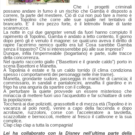
Che i progetti criminali
possano andare in fumo è un rischio che Gamba è disposto a
correre, fa parte del mestiere.
Ciò di cui non può fare a meno è
vedere Topolino che corre alle sue spalle nel tentativo di
brancarlo. E' il loro pezzo forte, è il leitmotiv finale di tante
scaramucce.
La notte in cui due gangster venuti da fuori hanno compiuto Il
rapimento di Topolino, Gamba è andato a letto contento. Il giorno
dopo però gli è venuto il magone: se qualcuno aveva il diritto di
rapire l'acerrimo nemico quello era lui! Cosa sarebbe Gamba
senza il topastro? Chi si interesserebbe più alle sue imprese?
Dunque, infila l'impermeabile (bogartiano) e parte, sulle tracce
della concorrenza.
Nel quarto racconto giallo ("Basettoni e il grande caldo") porto in
scena Basettoni e Manetta.
A Topolinia è estate e fa un caldo torrido (il clima condiziona
spesso i comportamenti dei personaggi nelle mie trame).
Manetta, grondante sudore, passeggia in maniche di camicia; il
commissario, in sandali e pantaloncini, annaffia il giardino e in
frigo ha una anguria da spartire con il collega.
A perturbare la quiete provvede un essere misterioso che
minaccia di mettere fuori uso l'acquedotto e far schiattare di sete
la popolazione.
Toccherà ai due poliziotti, grassottelli e di mezza età (Topolino è in
vacanza al polo nord), venire a capo della faccenda e dopo
acrobazie, ruzzoloni, corse con l'acceleratore a tavoletta,
scazzottate e bernoccoli, mettere al fresco il cattivone e la sua
complice.
Clap clap clap a tutta la compagnia!
Lei ha collaborato con la Disney nell’ultima parte della