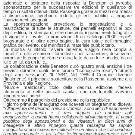
aziendale e portatore della risposta: la Benetton ci avrebbe
sponsorizzato per le successive tre edizioni! In quell'arco di
tempo i risultati ottenuti dalla Rassegna grazie ai mezzi ora messi
a disposizione, avrebbero indotto gli enti pubblici a erogare
finanziamenti adeguati.
La sponsorizzazione prevedeva lo progettazione e la
realizzazione di tutte le strutture, dai pannelli espositivi ai box
degli editori, la stampa di oltre duecento ingrandimenti fotografici
di vignette e tavole, la produzione di un catalogo (3000 copie!)
brossurato e di oltre cento pagine, la cura totale dell'immagine
grafica dell'evento, dai manifesti al materiale pubblicitario.
La mostra si intitolò “Vivere insieme, viaggio nella coppia a
fumetti” e utilizzò binomi fumettistici per raccontare, descrivere,
parodiare le coppie in carne e ossa fatte da un lui e una lei, da un
lui e un lui, da un lui e...
La collaborazione della Benetton durò quattro anni, anziché i tre
previsti, durante i quali i temi furono “l'iconografia rosa”, “i fumetti
degli anni sessanta”, “Il 1934”.
Nel 1985 il Comune divenne
(finalmente) il principale sostenitore della Rassegna, assieme alla
Provincia e alla Regione.
“
Nuvole maliziose”, titolo della decima edizione, faceva
riferimento ai sette peccati capitali, che nei fumetti avevano
innumerevoli adepti.
Ottenemmo il patrocinio del presidente della repubblica.
Il giorno prima dell'inaugurazione ricevetti un telegramma; diceva:
“
All'apertura del decimo Treviso Comics, sono lieto di esprimere il
mio apprezzamento e il mio augurio più cordiale agli
organizzatori, a quanti hanno collaborato all'allestimento, al vasto
pubblico degli appassionati e dei visitatori. In dieci anni di
intelligente e attivo impegno questa rassegna ha saputo
conquistarsi uno spessore culturale e un rilievo che trascendono
l'ambito nazionale e, tra l'altro, testimoniano dell'interesse che il