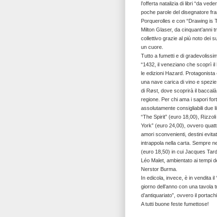
l’offerta natalizia di libri “da v
poche parole del disegnatore franc
Porquerolles e con “Drawing is Th
Milton Glaser, da cinquant’anni t
collettivo grazie al più noto dei s
un cuore.
Tutto a fumetti e di gradevolissim
“1432, il veneziano che scoprì i
le edizioni Hazard. Protagonista è
una nave carica di vino e spezie, 
di Røst, dove scoprirà il baccalà,
regione. Per chi ama i sapori for
assolutamente consigliabili due li
“The Spirit” (euro 18,00), Rizzol
York” (euro 24,00), ovvero quatt
amori sconvenienti, destini evitati
intrappola nella carta. Sempre ne
(euro 18,50) in cui Jacques Tard
Léo Malet, ambientato ai tempi de
Nerstor Burma.
In edicola, invece, è in vendita 
giorno dell’anno con una tavola t
d’antiquariato”, ovvero il portach
A tutti buone feste fumettose!