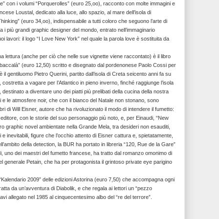
edere” con i volumi “Porquerolles” (euro 25,oo), racconto con molte immagini e
ese Loustal, dedicato alla luce, allo spazio, al mare dell’isola di
inking” (euro 34,oo), indispensabile a tutti coloro che seguono l’arte di
ra i più grandi graphic designer del mondo, entrato nell’immaginario
uoi lavori: il logo “I Love New York” nel quale la parola love è sostituita da
a lettura (anche per ciò che nelle sue vignette viene raccontato) è il libro
l baccalà” (euro 12,50) scritto e disegnato dal pordenonese Paolo Cossi per
 il gentiluomo Pietro Querini, partito dall’isola di Creta seicento anni fa su
costretta a vagare per l’Atlantico in pieno inverno, finché raggiunge l’isola
 destinato a diventare uno dei piatti più prelibati della cucina della nostra
ti e le atmosfere noir, che con il bianco del Natale non stonano, sono
bri di Will Eisner, autore che ha rivoluzionato il modo di intendere il fumetto:
i editore, con le storie del suo personaggio più noto, e, per Einaudi, “New
ro graphic novel ambientate nella Grande Mela, tra desideri non esauditi,
 e inevitabili, figure che l’occhio attento di Eisner cattura e, spietatamente,
ll’ambito della detection, la BUR ha portato in libreria “120, Rue de la Gare”
i, uno dei maestri del fumetto francese, ha tratto dal romanzo omonimo di
l generale Petain, che ha per protagonista il grintoso private eye parigino
il “Kalendario 2009” delle edizioni Astorina (euro 7,50) che accompagna ogni
ratta da un’avventura di Diabolik, e che regala ai lettori un “pezzo
iavi allegato nel 1985 al cinquecentesimo albo del “re del terrore”.