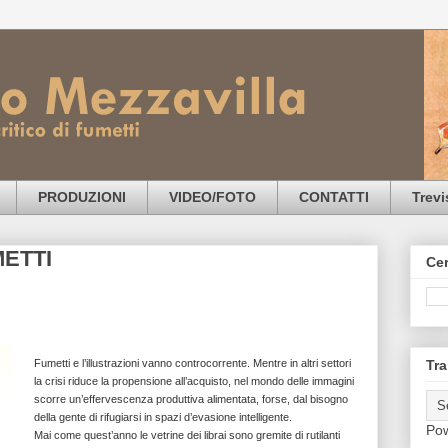
PRODUZIONI
VIDEO/FOTO
CONTATTI
Trev
ETTI
Cer
Tra
Fumetti e l’illustrazioni vanno controcorrente. Mentre in altri settori
la crisi riduce la propensione all’acquisto, nel mondo delle immagini
scorre un’effervescenza produttiva alimentata, forse, dal bisogno
della gente di rifugiarsi in spazi d’evasione intelligente.
Po
Mai come quest’anno le vetrine dei librai sono gremite di rutilanti