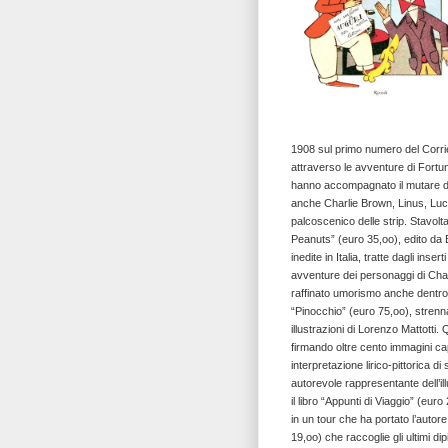
1908 sul primo numero del Corrieri
attraverso le avventure di Fortu
hanno accompagnato il mutare dei 
anche Charlie Brown, Linus, Luc
palcoscenico delle strip. Stavolta
Peanuts” (euro 35,oo), edito da B
inedite in Italia, tratte dagli inse
avventure dei personaggi di Char
raffinato umorismo anche dentro
“Pinocchio” (euro 75,oo), strenna
illustrazioni di Lorenzo Mattotti.
firmando oltre cento immagini cap
interpretazione lirico-pittorica d
autorevole rappresentante dell’ill
il libro “Appunti di Viaggio” (eu
in un tour che ha portato l’autor
19,oo) che raccoglie gli ultimi di