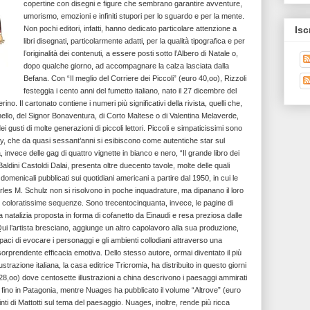
copertine con disegni e figure che sembrano garantire avventure,
umorismo, emozioni e infiniti stupori per lo sguardo e per la mente.
Non pochi editori, infatti, hanno dedicato particolare attenzione a
Isc
libri disegnati, particolarmente adatti, per la qualità tipografica e per
l’originalità dei contenuti, a essere posti sotto l’Albero di Natale o,
dopo qualche giorno, ad accompagnare la calza lasciata dalla
Befana. Con “Il meglio del Corriere dei Piccoli” (euro 40,oo), Rizzoli
festeggia i cento anni del fumetto italiano, nato il 27 dicembre del
no. Il cartonato contiene i numeri più significativi della rivista, quelli che,
nello, del Signor Bonaventura, di Corto Maltese o di Valentina Melaverde,
gusti di molte generazioni di piccoli lettori. Piccoli e simpaticissimi sono
y, che da quasi sessant’anni si esibiscono come autentiche star sul
, invece delle gag di quattro vignette in bianco e nero, “Il grande libro dei
aldini Castoldi Dalai, presenta oltre duecento tavole, molte delle quali
rti domenicali pubblicati sui quotidiani americani a partire dal 1950, in cui le
les M. Schulz non si risolvono in poche inquadrature, ma dipanano il loro
 coloratissime sequenze. Sono trecentocinquanta, invece, le pagine di
 natalizia proposta in forma di cofanetto da Einaudi e resa preziosa dalle
 Qui l’artista bresciano, aggiunge un altro capolavoro alla sua produzione,
aci di evocare i personaggi e gli ambienti collodiani attraverso una
i sorprendente efficacia emotiva. Dello stesso autore, ormai diventato il più
ustrazione italiana, la casa editrice Tricromia, ha distribuito in questo giorni
ro 28,oo) dove centosette illustrazioni a china descrivono i paesaggi ammirati
e fino in Patagonia, mentre Nuages ha pubblicato il volume “Altrove” (euro
pinti di Mattotti sul tema del paesaggio. Nuages, inoltre, rende più ricca