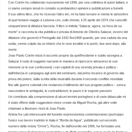
Con Cotrim ho collaborato nuovamente nel 1999, per una collettiva di autori italiani, e
ci siamo sempre tenuti in contatto scambiandoci opinioni e pubblicazioni a fumetti.
Il suo ultimo libro, che ho ricevuto l’altro ieri, mi ha fatto tornare in mente le atmosfere
di quel lontano viaggio a Lisbona con, sullo sfondo, il 25 aprile del 1974 che cancellò
cinquant’anni di dittatura fascista. Il libro si intitola “Salazar, agora, na hora de sa
morte” e racconta la vita pubblica e privata di Antonio de Oliveira Salazar, ovvero del
dittatore che governò il Portogallo dal 1932 fino1968 quando, per una caduta da una
sedia, venne colpito da un infarto che lo rese invalido e lo portò, due anni dopo, alla
morte.
Joao Paolo Cotrim inizia il racconto proprio da quell’incidente e subito assegna a
Salazar il ruolo di soggetto narrante in maniera di ripercorre attraverso le sue
memorie (e le sue confessioni) i vari capitoli di una vicenda privata e politica -
dall’infanzia in campagna agli anni del seminario, dal primo incarico di governo alla
presa del potere, dalla scelta della neutralità durante il secondo conflitto mondiale
fino alle guerre coloniali che rivelarono il fallimento del suo progetto politico – senza
nascondere le ambiguità, le contraddizioni, le paure e le segrete passioni.
Un contributo alla comprensione di alcuni termini portoghesi e di varie didascalie mi
è stato offerto dalle suggestioni visive create da Miguel Rocha, già altre volte
chiamato a illustrare i testi di Joao Paolo.
Artista fra i più interessanti del fumetto espressionista contemporaneo (purtroppo
l’unico suo lavoro tradotto in Italia è “Borda de Agua”, pubblicato sul secondo
numero della rivista “Orme”), Rocha, fin dall’esordio nel 1999, ha formulato una