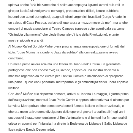
spirava anche l’aria frizzante che di solito accompagna i grandi eventi culturali. In
giro per la città si svolgevano convegni, presentazioni di libri, letture pubbliche,
incontri con autori portoghesi, spagnoli, cileni, argentini, brasiliani (Jorge Amado, in
un salotto di Casa Pessoa, parlava di letteratura a mezzo metro da me!), ma anche
concerti di musica popolare al Teatro Camoes (spesse volte aperti dalla canzone
"Grândola vila morena" che diede il segnale d’inizio della Rivoluzione), e tante
mostre, piccole e grandi.
Al Museo Rafael Bordalo Pinhero era programmata una esposizione di fumetti dal
titolo: “José Muñoz, a cidade, o Jazz da solidão” alla cui realizzazione avevo
contribuito.
Un mese prima mi era arrivata una lettera da Joao Paolo Cotrim, un giornalista
portoghese che non conoscevo; lui, invece, sapeva di una mostra dedicata al
maestro argentino da me curata per Treviso Comics e mi chiedeva di riproporne
una parte - quella con i panorami metropolitani e gli ambienti jazzistici - nella capitale
lusitana.
Con José Muñoz e le rispettive consorti, arrivai a Lisbona il 4 maggio, il giorno prima
dell’inaugurazione; incontrai Joao Paolo Cotrim e appresi che scriveva di cinema per
la rivista Metropolitan, che conosceva bene il fumetto italiano ed internazionale, e
che era molto attivo come divulgatore delle opere di giovani artisti locali (negli anni
successivi è stato sceneggiatore di film d’animazione e di fumetti, ha firmato testi di
critica e racconti per l’infanzia, ha diretto la Bedeteca de Lisboa e il Salão Lisboa de
Ilustração e Banda Desenhada).