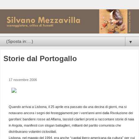
▼
Storie dal Portogallo
17 novembre 2006
Quando arrivai a Lisbona, il 25 aprile era passato da una decina di giorni, ma si
notavano ancora i segni dei festeggiamenti per i vent’anni anni dalla Rivoluzione dei
garofani: bandiere rosse ad Alfama, tassisti ciarlieri pronti a raccontare storie di naia
in Angola, manifesti con slogan battaglieri, militanti del partito comunista che
distribuivano volantini ciclostilati.
Lisbona, nel maggio del 1994, era anche “capital ibero-americana da cultura” per cui