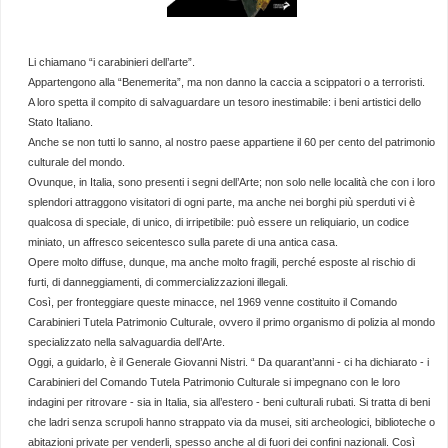
Li chiamano “i carabinieri dell’arte”.
Appartengono alla “Benemerita”, ma non danno la caccia a scippatori o a terroristi.
A loro spetta il compito di salvaguardare un tesoro inestimabile: i beni artistici dello
Stato Italiano.
Anche se non tutti lo sanno, al nostro paese appartiene il 60 per cento del patrimonio
culturale del mondo.
Ovunque, in Italia, sono presenti i segni dell’Arte; non solo nelle località che con i loro
splendori attraggono visitatori di ogni parte, ma anche nei borghi più sperduti vi è
qualcosa di speciale, di unico, di irripetibile: può essere un reliquiario, un codice
miniato, un affresco seicentesco sulla parete di una antica casa.
Opere molto diffuse, dunque, ma anche molto fragili, perché esposte al rischio di
furti, di danneggiamenti, di commercializzazioni illegali.
Così, per fronteggiare queste minacce, nel 1969 venne costituito il Comando
Carabinieri Tutela Patrimonio Culturale, ovvero il primo organismo di polizia al mondo
specializzato nella salvaguardia dell’Arte.
Oggi, a guidarlo, è il Generale Giovanni Nistri. “ Da quarant’anni - ci ha dichiarato - i
Carabinieri del Comando Tutela Patrimonio Culturale si impegnano con le loro
indagini per ritrovare - sia in Italia, sia all’estero - beni culturali rubati. Si tratta di beni
che ladri senza scrupoli hanno strappato via da musei, siti archeologici, biblioteche o
abitazioni private per venderli, spesso anche al di fuori dei confini nazionali. Così