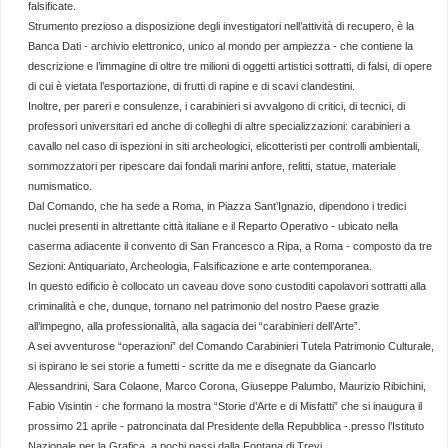
falsificate.
Strumento prezioso a disposizione degli investigatori nell’attività di recupero, è la
Banca Dati - archivio elettronico, unico al mondo per ampiezza - che contiene la
descrizione e l’immagine di oltre tre milioni di oggetti artistici sottratti, di falsi, di opere
di cui è vietata l’esportazione, di frutti di rapine e di scavi clandestini.
Inoltre, per pareri e consulenze, i carabinieri si avvalgono di critici, di tecnici, di
professori universitari ed anche di colleghi di altre specializzazioni: carabinieri a
cavallo nel caso di ispezioni in siti archeologici, elicotteristi per controlli ambientali,
sommozzatori per ripescare dai fondali marini anfore, relitti, statue, materiale
numismatico.
Dal Comando, che ha sede a Roma, in Piazza Sant’Ignazio, dipendono i tredici
nuclei presenti in altrettante città italiane e il Reparto Operativo - ubicato nella
caserma adiacente il convento di San Francesco a Ripa, a Roma - composto da tre
Sezioni: Antiquariato, Archeologia, Falsificazione e arte contemporanea.
In questo edificio è collocato un caveau dove sono custoditi capolavori sottratti alla
criminalità e che, dunque, tornano nel patrimonio del nostro Paese grazie
all’impegno, alla professionalità, alla sagacia dei “carabinieri dell’Arte”.
A sei avventurose “operazioni” del Comando Carabinieri Tutela Patrimonio Culturale,
si ispirano le sei storie a fumetti - scritte da me e disegnate da Giancarlo
Alessandrini, Sara Colaone, Marco Corona, Giuseppe Palumbo, Maurizio Ribichini,
Fabio Visintin - che formano la mostra “Storie d’Arte e di Misfatti” che si inaugura il
prossimo 21 aprile - patroncinata dal Presidente della Repubblica -.presso l’Istituto
Nazionale per la Grafica, a pochi passi dalla Fontana di Trevi.