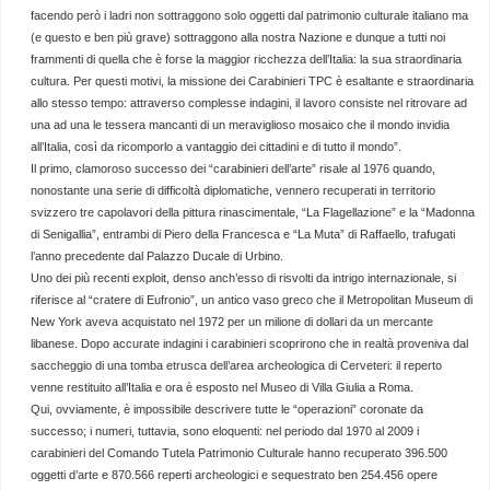
facendo però i ladri non sottraggono solo oggetti dal patrimonio culturale italiano ma
(e questo e ben più grave) sottraggono alla nostra Nazione e dunque a tutti noi
frammenti di quella che è forse la maggior ricchezza dell’Italia: la sua straordinaria
cultura. Per questi motivi, la missione dei Carabinieri TPC è esaltante e straordinaria
allo stesso tempo: attraverso complesse indagini, il lavoro consiste nel ritrovare ad
una ad una le tessera mancanti di un meraviglioso mosaico che il mondo invidia
all’Italia, così da ricomporlo a vantaggio dei cittadini e di tutto il mondo”.
Il primo, clamoroso successo dei “carabinieri dell’arte” risale al 1976 quando,
nonostante una serie di difficoltà diplomatiche, vennero recuperati in territorio
svizzero tre capolavori della pittura rinascimentale, “La Flagellazione” e la “Madonna
di Senigallia”, entrambi di Piero della Francesca e “La Muta” di Raffaello, trafugati
l’anno precedente dal Palazzo Ducale di Urbino.
Uno dei più recenti exploit, denso anch’esso di risvolti da intrigo internazionale, si
riferisce al “cratere di Eufronio”, un antico vaso greco che il Metropolitan Museum di
New York aveva acquistato nel 1972 per un milione di dollari da un mercante
libanese. Dopo accurate indagini i carabinieri scoprirono che in realtà proveniva dal
saccheggio di una tomba etrusca dell’area archeologica di Cerveteri: il reperto
venne restituito all’Italia e ora è esposto nel Museo di Villa Giulia a Roma.
Qui, ovviamente, è impossibile descrivere tutte le “operazioni” coronate da
successo; i numeri, tuttavia, sono eloquenti: nel periodo dal 1970 al 2009 i
carabinieri del Comando Tutela Patrimonio Culturale hanno recuperato 396.500
oggetti d’arte e 870.566 reperti archeologici e sequestrato ben 254.456 opere