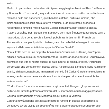
artisti.
Muñoz, in particolare, ne ha descritto i personaggi e gli ambienti nel libro “La Pampa
y Buonos Aires”, cercando, in questa maniera, di mantenere saldo, pur nella densa
matassa delle sue esperienze, quel bandolo estetico, culturale, umano, che
indissolubilmente lo lega alla sua terra d’origine. E da qui è nato il progetto di
raccontare a fumetti il mito di Carlos Gardel, paradigma dell’Argentina stessa.
Il lavoro di Muñoz per i disegni e di Sampayo per i testi, è durato quasi cinque anni e
ha prodotto oltre cento tavole a fumetti, pubblicate in due tomi in Francia da
Futuropolis e ora, per il pubblico italiano, raccolte dall’editrice Nuages in un solo,
imprescindibile volume intitolato, appunto,”Carlos Gardel”.
Non si tratta però di una biografia, bensì di una “variazione sul tema, di un’opera
artistica basata su alcuni aspetti della vita di un artista” anche perché Gardel aveva
gremito la sua vita di notizie dubbie, di date incerte, di ambigue verità. “Alcuni dei
personaggi che compaiono in questa storia, ha dichiarato Sampayo, sono realmente
esistiti, altri personaggi sono immaginari, come lo è il Carlos Gardel che mettiamo in
scena, certi che non ce ne avrebbe voluto, lui che per primo seminava dubbi ed
evitava certezze’’.
“Carlos Gardel” è anche una mostra che gli amanti del tango e gli appassionati
dell’arte del fumetto potranno ammirare dal 12 marzo fino a tutto maggio presso la
Galleria Internazionale d’Arte Moderna di Cà Pesaro, a Venezia.
Con una novità rispetto alle abituali mostre di fumetti. In questa esposizione, le
centonove tavole dipinte da José Muñoz non saranno disposte secondo l’ordine