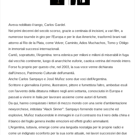
Aveva nobilitato il tango, Carlos Gardel.
Nei primi decenni del secolo scorso, grazie a centinaia di incisioni, a vari film, a
numerose tournée in giro per l’Europa e per le due Americhe, trasformò brani nati
attorno al Rio de la Plata, come Volver, Caminito, Adios Muchachos, Tomo y Obligo
in immortali successi internazionali.
Cantò, soprattutto, l’Argentina: terra edenica per milioni e milioni di miserabili in fuga
dal vecchio continente, luogo di anarchiche euforie, caotica vetrina del mondo intero.
Forse fu proprio per questo che, nel 2003, la sua voce venne dichiarata
dall’Unesco, Patrimonio Culturale dell’umanità.
Anche Carlos Sampayo e José Muñoz sono due voci dell’Argentina.
Scrittore e giornalista il primo, illustratore, pittore e fumettista l’altro, ambedue esuli
con l’avvento della dittatura militare negli anni settanta, conosciutisi in Europa e
passati a vivere in Italia per lavorare assieme come autori di fumetti.
Da qui, hanno conquistato i lettori di mezzo mondo con una serie d’ambientazione
newyorchese, intitolata “Alack Sinner”: Sampayo fornendo trame secche ed
esplosive, Muñoz traducendole in immagini in cui il contrasto tra il nero della china e
il bianco del foglio genera inedite emozioni ed effetti grafici ammalianti.
L’Argentina, tuttavia, emerge come una languida nostalgia per le proprie radici e
come un indignato sconforto per la sua sorte attuale, nei lavori successivi dei due