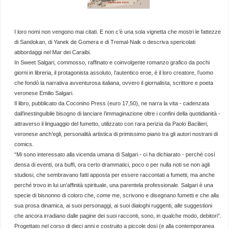
I loro nomi non vengono mai citati. E non c’è una sola vignetta che mostri le fattezze
di Sandokan, di Yanek de Gomera e di Tremal-Naik o descriva spericolati
abbordaggi nel Mar dei Caraibi.
In Sweet Salgari, commosso, raffinato e coinvolgente romanzo grafico da pochi
giorni in libreria, il protagonista assoluto, l’autentico eroe, è il loro creatore, l’uomo
che fondò la narrativa avventurosa italiana, ovvero il giornalista, scrittore e poeta
veronese Emilio Salgari.
Il libro, pubblicato da Coconino Press (euro 17,50), ne narra la vita - cadenzata
dall’inestinguibile bisogno di lanciare l’immaginazione oltre i confini della quotidianità -
attraverso il linguaggio del fumetto, utilizzato con rara perizia da Paolo Bacilieri,
veronese anch’egli, personalità artistica di primissimo piano tra gli autori nostrani di
comics.
“Mi sono interessato alla vicenda umana di Salgari - ci ha dichiarato - perché così
densa di eventi, ora buffi, ora certo drammatici, poco o per nulla noti se non agli
studiosi, che sembravano fatti apposta per essere raccontati a fumetti, ma anche
perché trovo in lui un’affinità spirituale, una parentela professionale. Salgari è una
specie di bisnonno di coloro che, come me, scrivono e disegnano fumetti e che alla
sua prosa dinamica, ai suoi personaggi, ai suoi dialoghi ruggenti, alle suggestioni
che ancora irradiano dalle pagine dei suoi racconti, sono, in qualche modo, debitori”.
Progettato nel corso di dieci anni e costruito a piccole dosi (e alla contemporanea