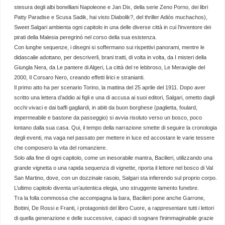
stesura degli albi bonelliani Napoleone e Jan Dix, della serie Zeno Porno, dei libri
Patty Paradise e Scusa Sadik, hai visto Diabolik?, del thriller Adiós muchachos),
Sweet Salgari ambienta ogni capitolo in una delle diverse città in cui l’inventore dei
pirati della Malesia peregrinò nel corso della sua esistenza.
Con lunghe sequenze, i disegni si soffermano sui rispettivi panorami, mentre le
didascalie adottano, per descriverli, brani tratti, di volta in volta, da I misteri della
Giungla Nera, da Le pantere di Algeri, La città del re lebbroso, Le Meraviglie del
2000, Il Corsaro Nero, creando effetti lirici e stranianti.
Il primo atto ha per scenario Torino, la mattina del 25 aprile del 1911. Dopo aver
scritto una lettera d’addio ai figli e una di accusa ai suoi editori, Salgari, ometto dagli
occhi vivaci e dai baffi gagliardi, in abiti da buon borghese (paglietta, foulard,
impermeabile e bastone da passeggio) si avvia risoluto verso un bosco, poco
lontano dalla sua casa. Qui, il tempo della narrazione smette di seguire la cronologia
degli eventi, ma vaga nel passato per mettere in luce ed accostare le varie tessere
che composero la vita del romanziere.
Solo alla fine di ogni capitolo, come un inesorabile mantra, Bacilieri, utilizzando una
grande vignetta o una rapida sequenza di vignette, riporta il lettore nel bosco di Val
San Martino, dove, con un dozzinale rasoio, Salgari sta infierendo sul proprio corpo.
L’ultimo capitolo diventa un’autentica elegia, uno struggente lamento funebre.
Tra la folla commossa che accompagna la bara, Bacilieri pone anche Garrone,
Bottini, De Rossi e Franti, i protagonisti del libro Cuore, a rappresentare tutti i lettori
di quella generazione e delle successive, capaci di sognare l’inimmaginabile grazie